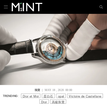
珠寶
｜ MAY 18 , 2020 00:00
Dior et Moi
蛋白石
opal
Victoire de Castellane
TRENDING :
Dior
高級珠寶