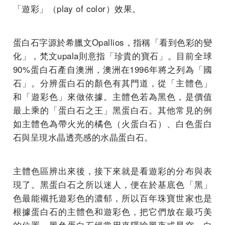
「遊彩」（play of color）效果。
蛋白石字源於希臘文Opallios，指稱「看到色彩的變
化」，梵文upala則意指「珍貴的寶石」。目前全球
90%蛋白石產自澳洲，澳洲在1996年將之列為「國
石」。分辨蛋白石的顏色有其門道，從「主體色」
和「遊彩色」來做依據。主體色若為黑色，是價值
最上乘的「蛋白石之王」黑蛋白石。其他常見的例
如主體色為帶火光的橘色（火蛋白石）、白色蛋白
石與呈現水晶透亮感的水晶蛋白石。
主體色區辨出來後，接下來就是看遊彩的分布與表
現了。黑蛋白石之所以迷人，便在於基底色「黑」
色最能襯托遊彩色的濃郁，所以百年珠寶世家也是
根據蛋白石的主體色和遊彩色，把它們放在最巧美
的位置。黑色蛋白石經常用來隱喻黑夜或星空，白