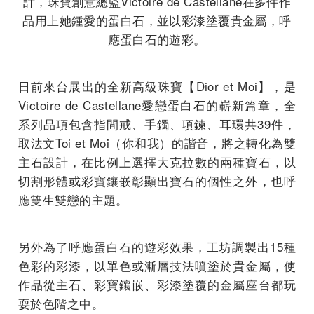
計，珠寶創意總監Victoire de Castellane在多件作
品用上她鍾愛的蛋白石，並以彩漆塗覆貴金屬，呼
應蛋白石的遊彩。
日前來台展出的全新高級珠寶【Dior et Moi】，是
Victoire de Castellane愛戀蛋白石的嶄新篇章，全
系列品項包含指間戒、手鐲、項鍊、耳環共39件，
取法文Toi et Moi（你和我）的諧音，將之轉化為雙
主石設計，在比例上選擇大克拉數的兩種寶石，以
切割形體或彩寶鑲嵌彰顯出寶石的個性之外，也呼
應雙生雙戀的主題。
另外為了呼應蛋白石的遊彩效果，工坊調製出15種
色彩的彩漆，以單色或漸層技法噴塗於貴金屬，使
作品從主石、彩寶鑲嵌、彩漆塗覆的金屬座台都玩
耍於色階之中。