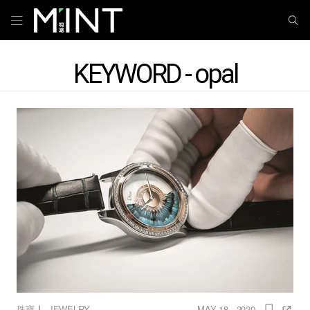
KEYWORD - opal
｜
珠寶
JEWELRY
MAY 18 , 2020