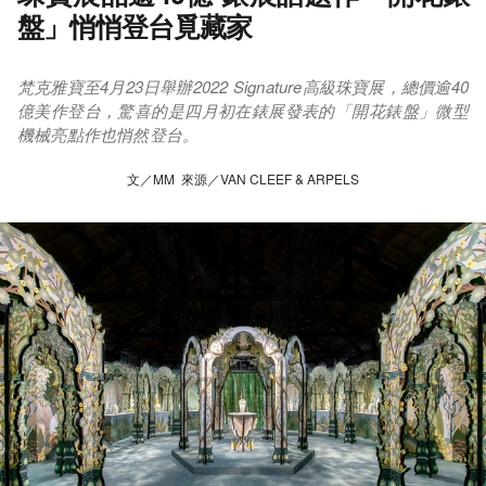
盤」悄悄登台覓藏家
梵克雅寶至4月23日舉辦2022 Signature高級珠寶展，總價逾40
億美作登台，驚喜的是四月初在錶展發表的「開花錶盤」微型
機械亮點作也悄然登台。
文／MM 來源／VAN CLEEF & ARPELS