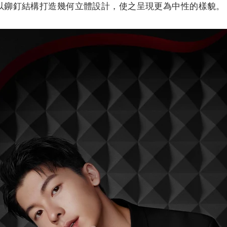
以鉚釘結構打造幾何立體設計，使之呈現更為中性的樣貌。