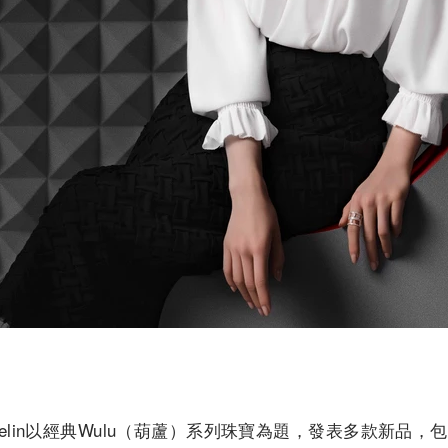
elin以經典Wulu（葫蘆）系列珠寶為題，發表多款新品