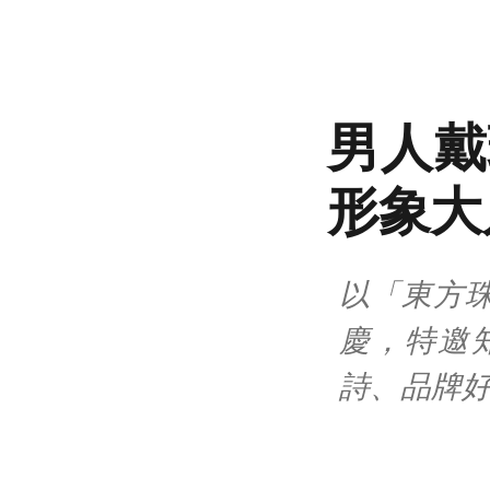
男人戴珠
形象大
以「東方珠
慶，特邀
詩、品牌