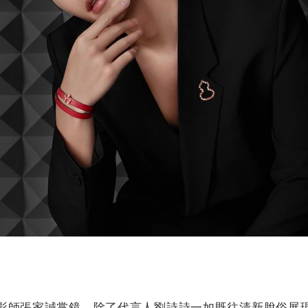
影師張家誠掌鏡，除了代言人劉詩詩一如既往清新脫俗展