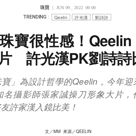
珠寶
｜ JUN 09 , 2022 00:00
TRENDING :
Qeelin
許光漢
劉詩詩
寶很性感！Qeelin
片 許光漢PK劉詩詩
寶」為設計哲學的Qeelin，今年迎
知名攝影師張家誠操刀形象大片，
好友許家漢入鏡比美！
文／MM 來源／QEELIN