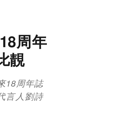
 18周年
比靚
來18周年誌
代言人劉詩