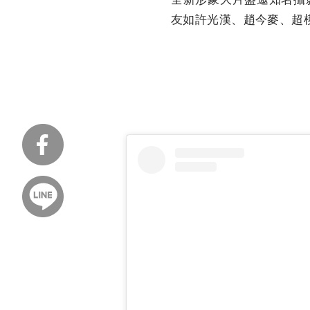
友如許光漢、趙今麥、超模