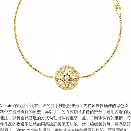
Victoire的設計手稿在工匠的雙手裡慢慢成形，先在延展性極佳的綠色染
料中打造出珠寶的原型，再以手工的方式剔除多餘的部分，運用古老的脫
蠟法，以黃金代替蠟的方式勾勒出珠寶雛型，並手工雕琢珠寶的細節，每
件作品的收邊手法就如同高級訂製服工坊以一針一線縫製於每一件高級訂
製服上。Victoire也特別設計一種以黃金交織如繩索的軌跡，讓珠寶的細