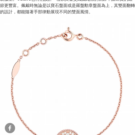
節更豐富。佩戴時無論是以寶石盤面或是羅盤勳章盤面為上，其雙面翻轉
的設計，都能隨著手部律動展現不同的雙面風情。