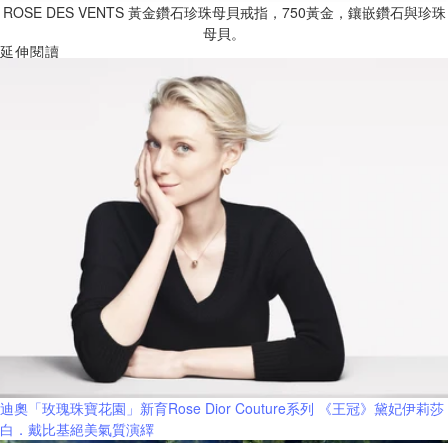
ROSE DES VENTS 黃金鑽石珍珠母貝戒指，750黃金，鑲嵌鑽石與珍珠
母貝。
延伸閱讀
迪奧「玫瑰珠寶花園」新育Rose Dior Couture系列 《王冠》黛妃伊莉莎
白．戴比基絕美氣質演繹