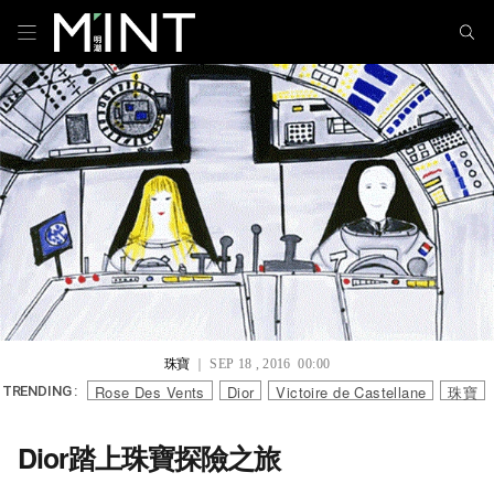
珠寶
｜ SEP 18 , 2016 00:00
Rose Des Vents
Dior
Victoire de Castellane
珠寶
TRENDING :
Dior踏上珠寶探險之旅