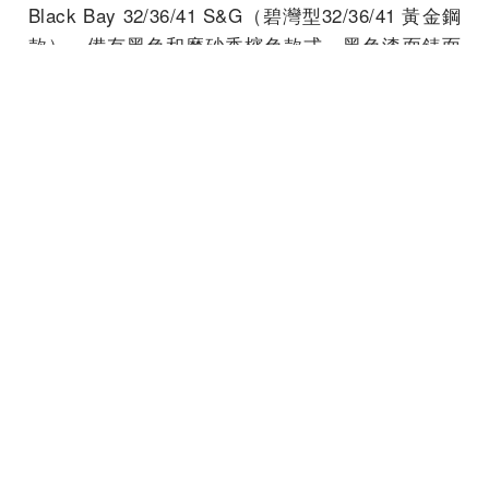
Black Bay 32/36/41 S&G（碧灣型32/36/41 黃金鋼
款），備有黑色和磨砂香檳色款式，黑色漆面錶面
彰顯特立獨行，磨砂香檳色飾以太陽放射紋效果，
隨手腕轉動，更顯熠熠生輝。