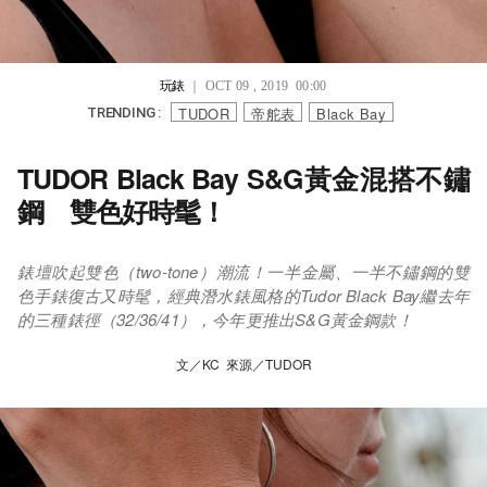
玩錶
｜ OCT 09 , 2019 00:00
TUDOR
帝舵表
Black Bay
TRENDING :
TUDOR Black Bay S&G黃金混搭不鏽
鋼 雙色好時髦！
錶壇吹起雙色（two-tone）潮流！一半金屬、一半不鏽鋼的雙
色手錶復古又時髦，經典潛水錶風格的Tudor Black Bay繼去年
的三種錶徑（32/36/41），今年更推出S&G黃金鋼款！
文／KC 來源／TUDOR