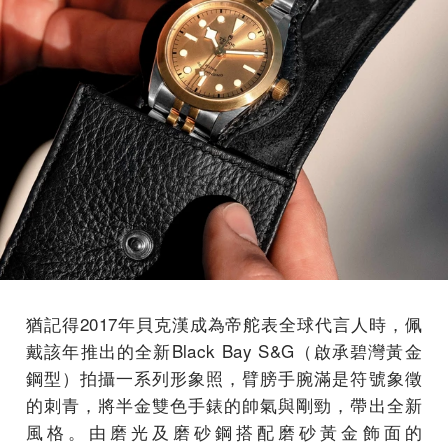
猶記得2017年貝克漢成為帝舵表全球代言人時，佩
戴該年推出的全新Black Bay S&G（啟承碧灣黃金
鋼型）拍攝一系列形象照，臂膀手腕滿是符號象徵
的刺青，將半金雙色手錶的帥氣與剛勁，帶出全新
風格。由磨光及磨砂鋼搭配磨砂黃金飾面的