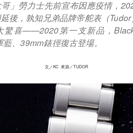
哥」勞力士先前宣布因應疫情，20
延後，孰知兄弟品牌帝舵表（Tudor
喜——2020第一支新品，Black Bay
海軍藍、39mm錶徑復古登場。
文／KC 來源／TUDOR