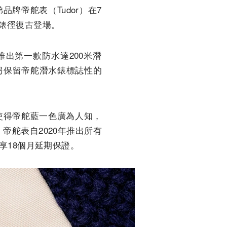
品牌帝舵表（Tudor）在7
9mm錶徑復古登場。
出第一款防水達200米潛
另保留帝舵潛水錶標誌性的
使得帝舵藍一色廣為人知，
帝舵表自2020年推出所有
可享18個月延期保證。