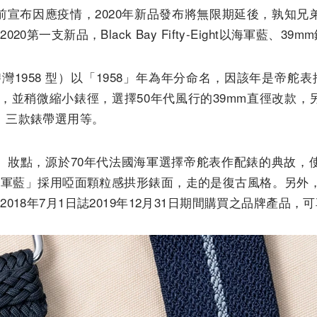
宣布因應疫情，2020年新品發布將無
限期延後，孰知兄弟
—
2020第一支新品，Black Bay Fifty-Eight以海軍藍、3
ht（碧灣1958 型）以「1958」
年為年分命名，因該年是帝舵表推
之年分，並稍微縮小錶徑，選擇50年代風行的39mm
直徑改款，
、
三款錶帶選用等。
」妝點，源於70年代法國海軍選擇帝舵
表作配錶的典故，
Eight「海軍藍」採用啞面顆粒感拱形錶面，
走的是復古風格。另外，
018年7月1日誌2019年12月31日期間購買之品牌產品，