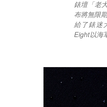
錶壇「老大
布將無限期
給了錶迷大驚
Eight以