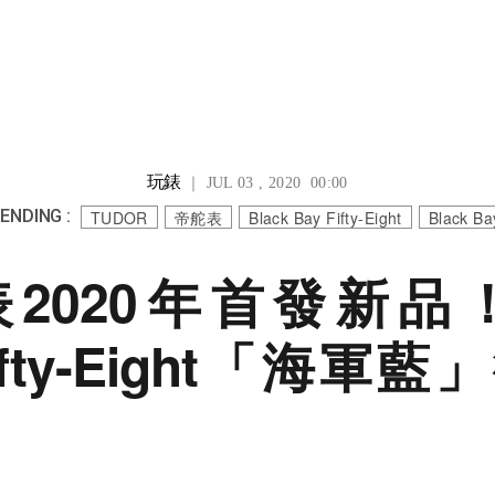
玩錶
｜ JUL 03 , 2020 00:00
ENDING :
TUDOR
帝舵表
Black Bay Fifty-Eight
Black Ba
2020年首發新品！B
Fifty-Eight「海軍