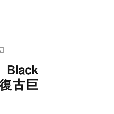
y
lack
藍」復古巨