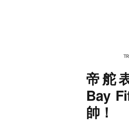
TR
帝舵表
Bay 
帥！