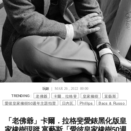
玩錶
｜ MAR 26 , 2022 00:00
老佛爺
卡爾．拉格斐
皇家橡樹
富藝斯
TRENDING :
愛彼皇家橡樹50週年主題拍賣
日內瓦
Phillips
Bacs & Russo
「老佛爺」卡爾．拉格斐愛錶黑化版皇
家橡樹現蹤 富藝斯「愛彼皇家橡樹50週