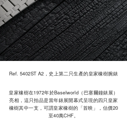
Ref. 5402ST A2，史上第二只生產的皇家橡樹腕錶
皇家橡樹在1972年於Baselworld（巴塞爾鐘錶展）
亮相，這只拍品是當年錶展開幕式呈現的四只皇家
橡樹其中一支，可謂皇家橡樹的「首映」，估價20
至40萬CHF。