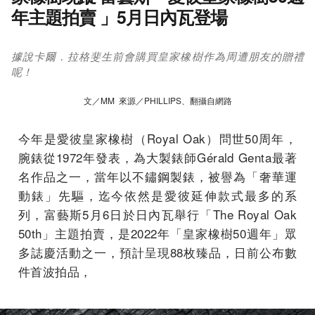
年主題拍賣 」5月日內瓦登場
據說卡爾．拉格斐生前會購買皇家橡樹作為周遭朋友的贈禮
呢！
文／MM 來源／PHILLIPS、翻攝自網路
今年是愛彼皇家橡樹（Royal Oak）問世50周年，
腕錶從1972年發表，為大製錶師Gérald Genta最著
名作品之一，當年以不鏽鋼製錶，被譽為「奢華運
動錶」先驅，迄今依然是愛彼延伸款式最多的系
列，富藝斯5月6日於日內瓦舉行「The Royal Oak
50th」主題拍賣，是2022年「皇家橡樹50週年」眾
多誌慶活動之一，預計呈現88枚臻品，日前公布數
件首波拍品，