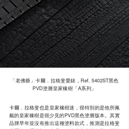
「老佛爺」卡爾．拉格斐愛錶，Ref. 5402ST黑色
PVD塗層皇家橡樹「A系列」
卡爾．拉格斐也是皇家橡樹迷，很特別的是他所佩
戴的皇家橡樹是很少見的PVD黑色塗層版本。其實
品牌早年並沒有推出這種塗料款式，推測是拉格斐