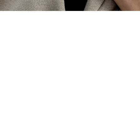
充滿寧靜與淨透感的雪白色，以一種不疾不徐地節
奏落在腕間，是一種自在的愉悅感，Rado 瑞士雷達
表推出兩款True Square方形高科技陶瓷鏤空鑽錶與
女仕鑽錶，讓媽媽在穿戴的單品之中，更能輕易展
現不凡的氣質。