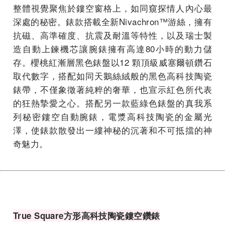
整體視覺聚焦於鏤空窗格上，如同窺探情人內心最
深處的秘密。錶款搭載全新Nivachron™游絲，擁有
抗磁、高準確度、抗震及耐溫等特性，以及瑞士製
造自動上鍊機芯讓腕錶擁有高達80小時的動力儲
存。櫻桃紅漸層黑色錶盤以12 顆頂級威塞爾頓鑽石
取代數字，搭配如同天鵝絲絨般的黑色高科技陶瓷
錶帶，不僅象徵著純粹的奢華，也宣示紅色所代表
的狂熱摯愛之心。搭配另一款藍綠色錶盤的真我系
列秘密鏤空自動腕錶，電漿高科技陶瓷的金屬光
澤，使錶款散發出一縷神秘的沉著和不可抵擋的神
奇魅力。
True Square
方形高科技陶瓷鏤空鑽錶