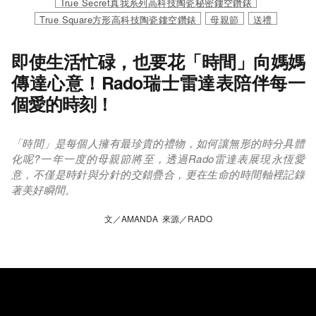
True Secret真我系列高科技陶瓷秘密鏤空鑽錶
True Square方形高科技陶瓷鏤空鑽錶
母親節
送禮
即使生活忙碌，也要花「時間」向媽媽
傳達心意！Rado瑞士雷達表陪伴每一
個愛的時刻！
「時間」是每個人擁有最珍貴的禮物，如何讓無形的時分具體
化呢?一年一度的母親節將至，透過Rado雷達表展現永恆愛
意，不僅是時針與分針的交錯疊合，更在生命的時間軸裡記錄
著美好瞬間。
文／AMANDA 來源／RADO