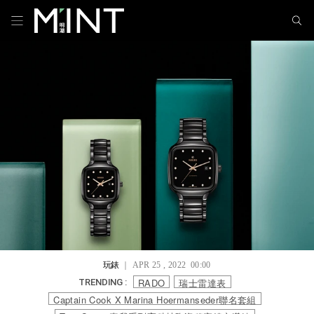
玩錶
｜ APR 25 , 2022 00:00
RADO
瑞士雷達表
TRENDING :
Captain Cook X Marina Hoermanseder聯名套組