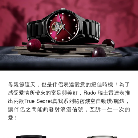
母親節這天，也是伴侶表達愛意的絕佳時機！為了
感受愛情所帶來的富足與美好，Rado 瑞士雷達表推
出兩款True Secret真我系列秘密鏤空自動鑽/腕錶，
讓伴侶之間能夠發射浪漫信號，互訴一生一次的
愛！