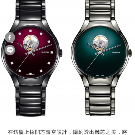
在錶盤上採開芯鏤空設計，隱約透出機芯之美，將