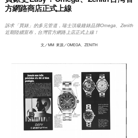
方網路商店正式上線
訴求「買錶」的多元管道，瑞士頂級鐘錶品牌Omega、Zenith
近期陸續宣布，台灣官方網路上店正式上線！
文／MM 來源／OMEGA、ZENITH