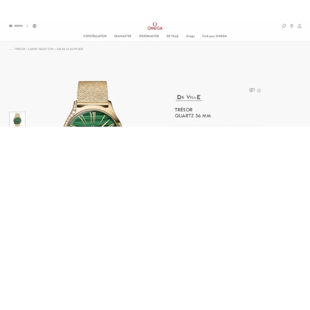
點選
官網
，按下「reveal the price」即會出現新台
幣售價。