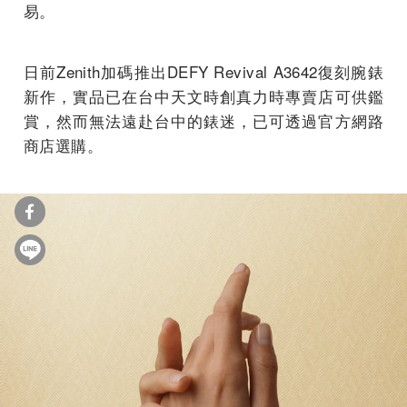
易。
日前Zenith加碼推出DEFY Revival A3642復刻腕錶
新作，實品已在台中天文時創真力時專賣店可供鑑
賞，然而無法遠赴台中的錶迷，已可透過官方網路
商店選購。