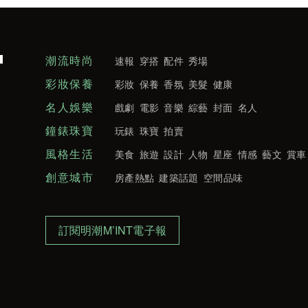
潮流時尚
速報
穿搭
配件
秀場
彩妝保養
彩妝
保養
香氛
美髮
健康
名人娛樂
戲劇
電影
音樂
綜藝
封面
名人
鐘錶珠寶
玩錶
珠寶
拍賣
風格生活
美食
旅遊
設計
人物
星座
情感
藝文
賞車
創意城市
房產熱點
建築話題
空間品味
訂閱明潮M’INT電子報