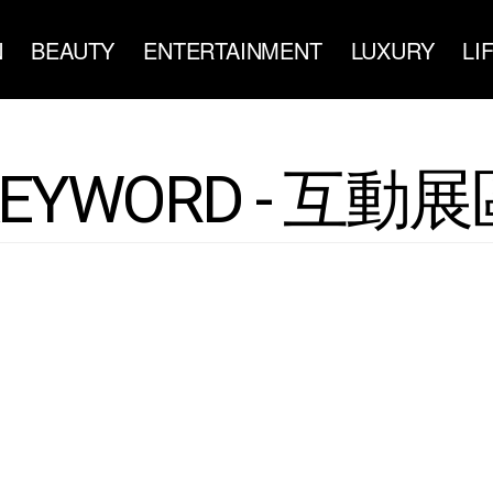
N
BEAUTY
ENTERTAINMENT
LUXURY
LI
KEYWORD - 互動展