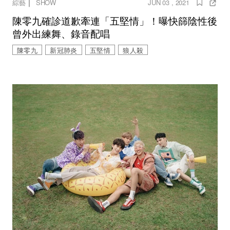
｜
綜藝
SHOW
JUN 03 , 2021
陳零九確診道歉牽連「五堅情」！曝快篩陰性後
曾外出練舞、錄音配唱
陳零九
新冠肺炎
五堅情
狼人殺