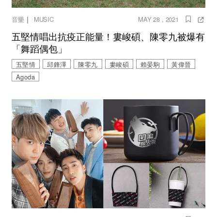
｜
音樂
MUSIC
MAY 28 , 2021
五堅情唱出抗疫正能量！婁峻碩、陳零九被爆有
「舞蹈偶包」
五堅情
邱鋒澤
陳零九
婁峻碩
賴晏駒
黃偉晉
Agoda