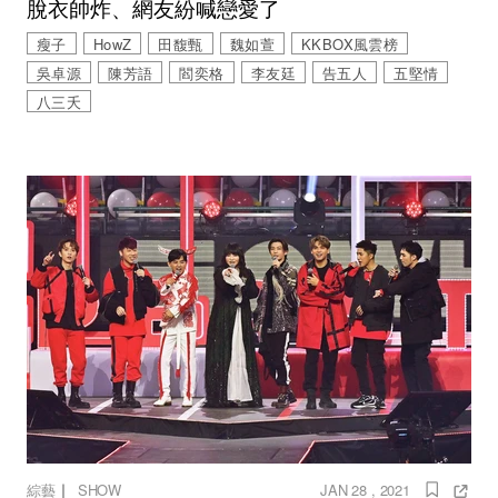
脫衣帥炸、網友紛喊戀愛了
瘦子
HowZ
田馥甄
魏如萱
KKBOX風雲榜
吳卓源
陳芳語
閻奕格
李友廷
告五人
五堅情
八三夭
｜
綜藝
SHOW
JAN 28 , 2021