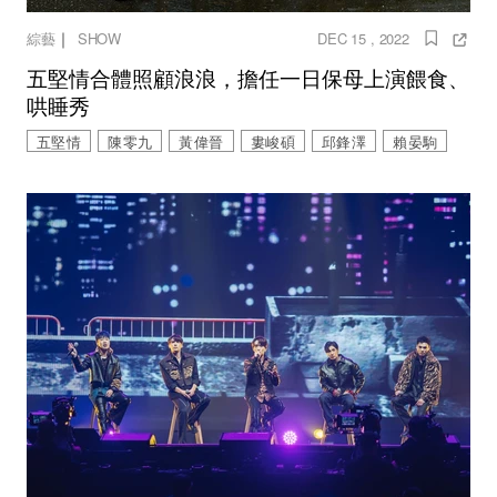
｜
綜藝
SHOW
DEC 15 , 2022
五堅情合體照顧浪浪，擔任一日保母上演餵食、
哄睡秀
五堅情
陳零九
黃偉晉
婁峻碩
邱鋒澤
賴晏駒