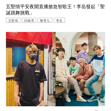
五堅情平安夜開直播搶急智歌王！李岳發起「聖
誕跳舞挑戰」
五堅情
邱鋒澤
陳零九
李岳