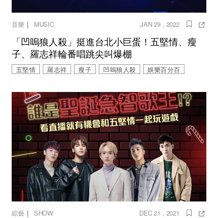
｜
音樂
MUSIC
JAN 29 , 2022
「凹嗚狼人殺」挺進台北小巨蛋！五堅情、瘦
子、羅志祥輪番唱跳尖叫爆棚
五堅情
羅志祥
瘦子
凹嗚狼人殺
娛樂百分百
｜
綜藝
SHOW
DEC 21 , 2021