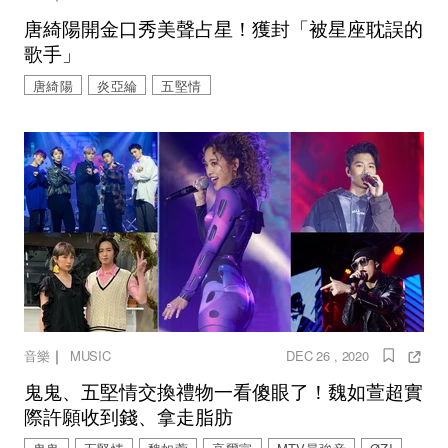
唐綺陽開金口秀美聲占星！獲封「被星座耽誤的
歌手」
唐綺陽
炎亞綸
五堅情
｜
音樂
MUSIC
DEC 26 , 2020
鬼鬼、五堅情交換禮物一看傻眼了！魏如萱超實
際許願收到錢、拿走脂肪