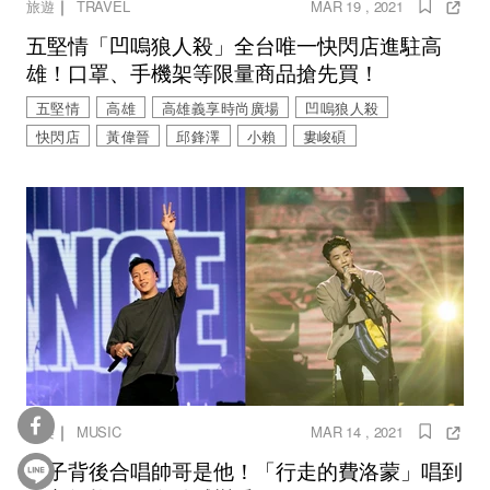
｜
旅遊
TRAVEL
MAR 19 , 2021
五堅情「凹嗚狼人殺」全台唯一快閃店進駐高
雄！口罩、手機架等限量商品搶先買！
五堅情
高雄
高雄義享時尚廣場
凹嗚狼人殺
快閃店
黃偉晉
邱鋒澤
小賴
婁峻碩
｜
音樂
MUSIC
MAR 14 , 2021
瘦子背後合唱帥哥是他！「行走的費洛蒙」唱到