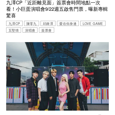
九澤CP「近距離見面」簽票會時間地點一次
看！小巨蛋演唱會9/22週五啟售門票，曝新專輯
驚喜
九澤CP
陳零九
邱鋒澤
愛在你身邊
LOVE GAME
五堅情
演唱會
簽票會