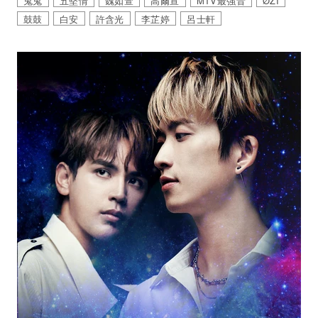
鬼鬼
五堅情
魏如萱
高爾宣
MTV最強音
ØZI
鼓鼓
白安
許含光
李芷婷
呂士軒