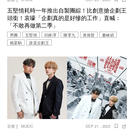
五堅情耗時一年推出自製團綜！比創意搶企劃王
頭銜！哀嚎「企劃真的是好慘的工作」直喊：
「不敢再做第二季」
男團
五堅情
邱鋒澤
陳零九
黃偉晉
婁峻碩
賴晏駒
誰是企劃王
｜
音樂
MUSIC
SEP 21 , 2023