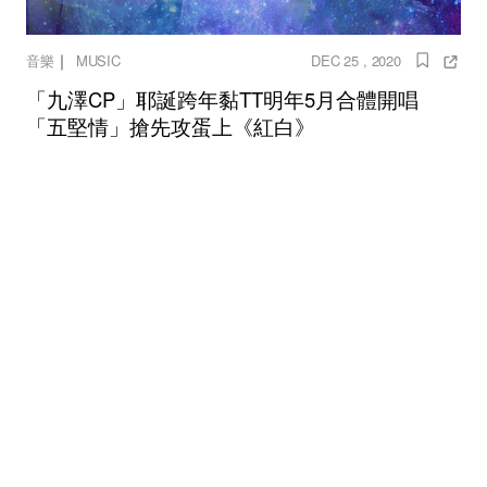
｜
音樂
MUSIC
DEC 25 , 2020
「九澤CP」耶誕跨年黏TT明年5月合體開唱
「五堅情」搶先攻蛋上《紅白》
九澤CP
陳零九
邱鋒澤
五堅情
紅白
紅白藝能大賞