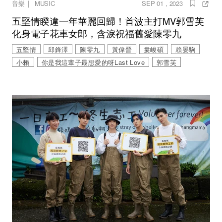
｜
音樂
MUSIC
SEP 01 , 2023
五堅情睽違一年華麗回歸！首波主打MV郭雪芙
化身電子花車女郎，含淚祝福舊愛陳零九
五堅情
邱鋒澤
陳零九
黃偉晉
婁峻碩
賴晏駒
小賴
你是我這輩子最想愛的呀Last Love
郭雪芙