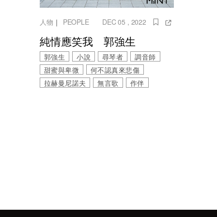
人物
｜
PEOPLE
DEC 05 , 2022
純情應笑我 郭強生
郭強生
小說
尋琴者
調音師
甜蜜與卑微
何不認真來悲傷
拉赫曼尼諾夫
無言歌
作伴