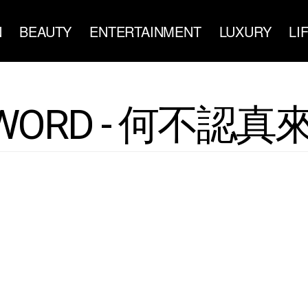
N
BEAUTY
ENTERTAINMENT
LUXURY
LI
WORD - 何不認