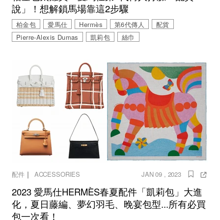
說」！想解鎖馬場靠這2步驟
柏金包
愛馬仕
Hermès
第6代傳人
配貨
Pierre-Alexis Dumas
凱莉包
絲巾
｜
配件
ACCESSORIES
JAN 09 , 2023
2023 愛馬仕HERMÈS春夏配件「凱莉包」大進
化，夏日藤編、夢幻羽毛、晚宴包型...所有必買
包一次看！