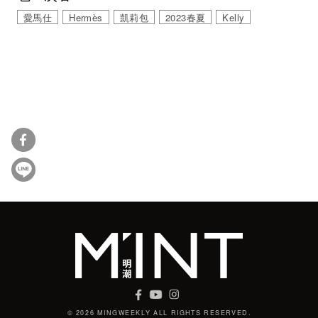
愛馬仕
Hermès
凱莉包
2023春夏
Kelly
© 2026 MINGWEEKLY ALL RIGHTS RESERVED.