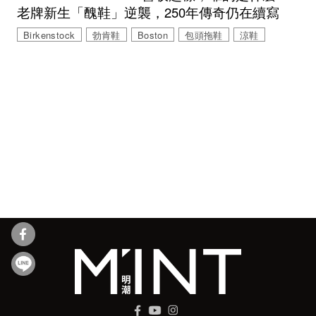
老牌新生「醜鞋」逆襲，250年傳奇仍在續寫
Birkenstock
勃肯鞋
Boston
包頭拖鞋
涼鞋