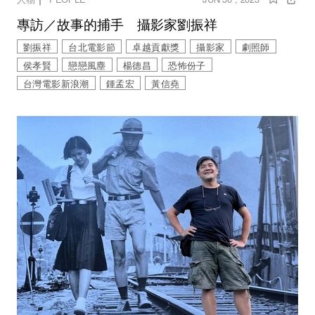
專訪／故事的捕手 攝影家劉振祥
劉振祥
台北電影節
卓越貢獻獎
攝影家
劇照師
侯孝賢
戀戀風塵
楊德昌
恐怖份子
台灣電影新浪潮
鍾孟宏
黃信堯