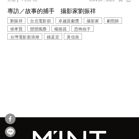
專訪／故事的捕手 攝影家劉振祥
劉振祥
台北電影節
卓越貢獻獎
攝影家
劇照師
侯孝賢
戀戀風塵
楊德昌
恐怖份子
台灣電影新浪潮
鍾孟宏
黃信堯