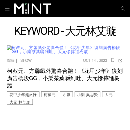
KEYWORD - 大元林艾璇
｜
綜藝
SHOW
OCT 14 , 2023
柯叔元、方馨戲外驚喜合體！《花甲少年》復刻
廣告橋段GG，小樂茶葉嚼到吐、大元慘摔進樹
叢
花甲少年趣旅行
柯叔元
方馨
小樂 吳思賢
大元
大元 林艾璇