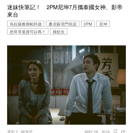
迷妹快筆記！ 2PM尼坤7月攜泰國女神、影帝
來台
烏拉薩雅斯帕邦德
桑尼蘇莞門坦諾
2PM
尼坤
把哥哥退貨可以嗎？
模犯生
｜
電影
MOVIE
MAY 28 , 2018