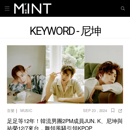
KEYWORD - 尼坤
｜
音樂
MUSIC
SEP 23 , 2024
足足等12年！韓流男團2PM成員JUN. K、尼坤與
祐榮12/7來台，舞領風騷引領KPOP