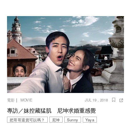
｜
電影
MOVIE
JUL 19 , 2018
專訪／妹控藏猛肌 尼坤求婚重感覺
把哥哥退貨可以嗎？
尼坤
Sunny
Yaya