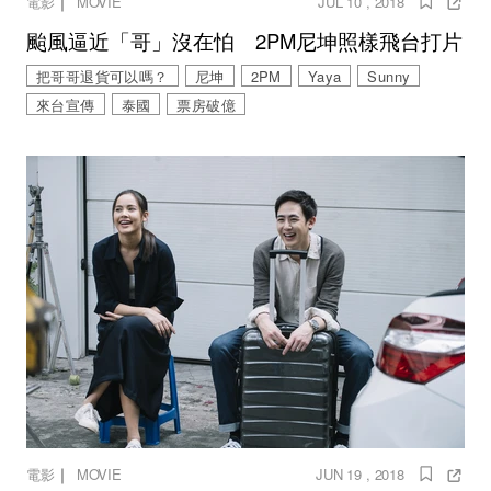
｜
電影
MOVIE
JUL 10 , 2018
颱風逼近「哥」沒在怕 2PM尼坤照樣飛台打片
把哥哥退貨可以嗎？
尼坤
2PM
Yaya
Sunny
來台宣傳
泰國
票房破億
｜
電影
MOVIE
JUN 19 , 2018