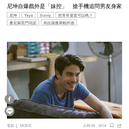
尼坤自爆戲外是「妹控」 搶手機追問男友身家
尼坤
Yaya
Sunny
把哥哥退貨可以嗎？
桑尼蘇莞門坦諾
烏拉薩雅斯帕邦德
｜
電影
MOVIE
JUN 08 , 2018