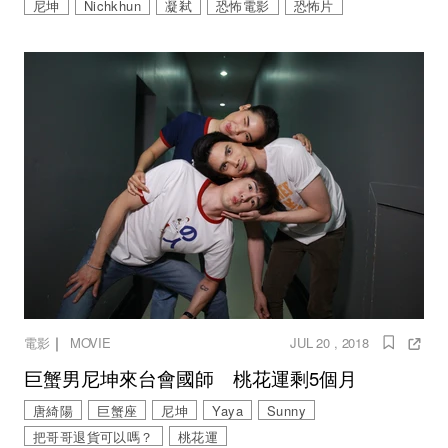
尼坤
Nichkhun
凝弒
恐怖電影
恐怖片
｜
電影
MOVIE
JUL 20 , 2018
巨蟹男尼坤來台會國師 桃花運剩5個月
唐綺陽
巨蟹座
尼坤
Yaya
Sunny
把哥哥退貨可以嗎？
桃花運