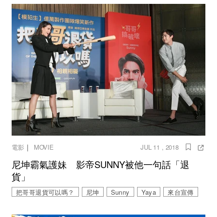
｜
電影
MOVIE
JUL 11 , 2018
尼坤霸氣護妹 影帝SUNNY被他一句話「退
貨」
把哥哥退貨可以嗎？
尼坤
Sunny
Yaya
來台宣傳