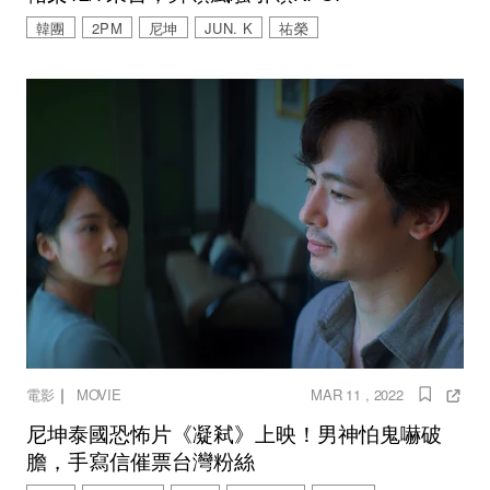
韓團
2PM
尼坤
JUN. K
祐榮
｜
電影
MOVIE
MAR 11 , 2022
尼坤泰國恐怖片《凝弒》上映！男神怕鬼嚇破
膽，手寫信催票台灣粉絲