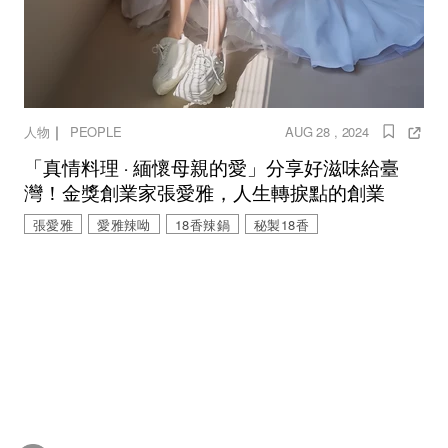
｜
人物
PEOPLE
AUG 28 , 2024
「真情料理 ‧ 緬懷母親的愛」分享好滋味給臺
灣！金獎創業家張愛雅，人生轉捩點的創業
張愛雅
愛雅辣呦
18香辣鍋
秘製18香