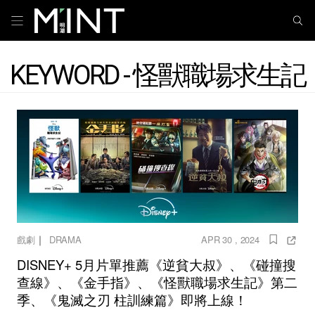
KEYWORD - 怪獸職場求生記
｜
戲劇
DRAMA
APR 30 , 2024
DISNEY+ 5月片單推薦《逆貧大叔》、《碰撞搜
查線》、《金手指》、《怪獸職場求生記》第二
季、《鬼滅之刃 柱訓練篇》即將上線！