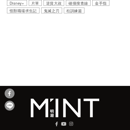
Disney+
片單
逆貧大叔
碰撞搜查線
金手指
怪獸職場求生記
鬼滅之刃
柱訓練篇