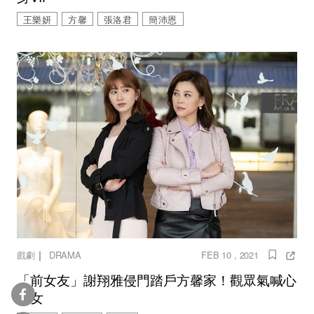
王樂妍
方馨
張洛君
簡沛恩
｜
戲劇
DRAMA
FEB 10 , 2021
「前女友」謝翔雅侵門踏戶方馨家！觀眾氣喊心
機女