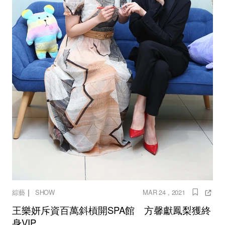
｜
綜藝
SHOW
MAR 24 , 2021
王樂妍斥資百萬斜槓開SPA館 方馨獻鳳梨獲終
身VIP