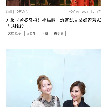
｜
戲劇
DRAMA
NOV 14 , 2021
方馨《孟婆客棧》學貓叫！許富凱古裝婚禮羞獻
「貼臉殺」
孟婆客棧
許富凱
方馨
唐美雲