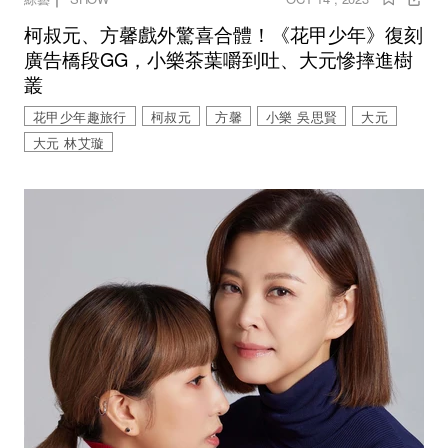
柯叔元、方馨戲外驚喜合體！《花甲少年》復刻
廣告橋段GG，小樂茶葉嚼到吐、大元慘摔進樹
叢
花甲少年趣旅行
柯叔元
方馨
小樂 吳思賢
大元
大元 林艾璇