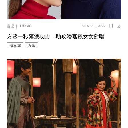
｜
音樂
MUSIC
NOV 25 , 2022
方馨一秒落淚功力！助攻潘嘉麗女女對唱
潘嘉麗
方馨