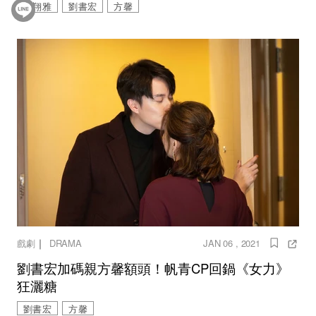
謝翔雅
劉書宏
方馨
｜
戲劇
DRAMA
JAN 06 , 2021
劉書宏加碼親方馨額頭！帆青CP回鍋《女力》
狂灑糖
劉書宏
方馨