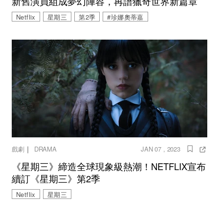
新舊演員組成夢幻陣容，再譜獵奇世界新篇章
Netflix
星期三
第2季
#珍娜奧蒂嘉
｜
戲劇
DRAMA
JAN 07 , 2023
《星期三》締造全球現象級熱潮！NETFLIX宣布
續訂《星期三》第2季
Netflix
星期三