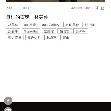
｜
人物
PEOPLE
JAN 03 , 2023
無框的靈魂 林美伸
林美伸
333畫廊
333 Gallery
奈良美智
村上隆
超扁平
Superflat
景薰樓
拍賣官
美伸學
藝術育療
霧峰林家
林帛亨
賽車