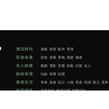
潮流時尚
速報
穿搭
配件
秀場
彩妝保養
彩妝
保養
香氛
美髮
健康
名人娛樂
戲劇
電影
音樂
綜藝
封面
名人
鐘錶珠寶
玩錶
珠寶
拍賣
風格生活
美食
旅遊
設計
人物
星座
情感
藝文
賞車
創意城市
房產熱點
建築話題
空間品味
訂閱明潮M’INT電子報