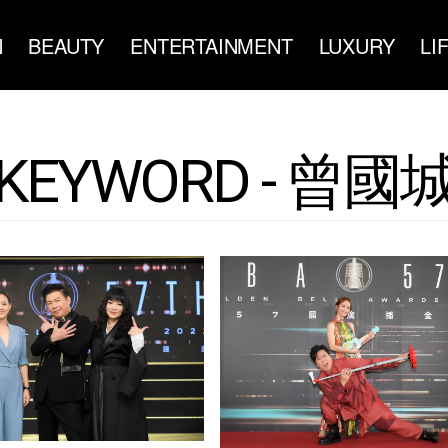
N
BEAUTY
ENTERTAINMENT
LUXURY
LI
KEYWORD - 曾國