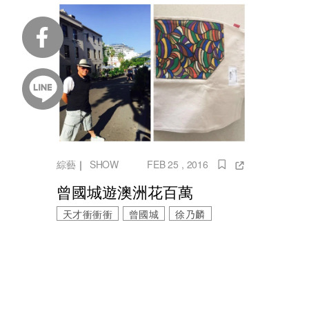
綜藝
｜
SHOW
FEB 25 , 2016
曾國城遊澳洲花百萬
天才衝衝衝
曾國城
徐乃麟