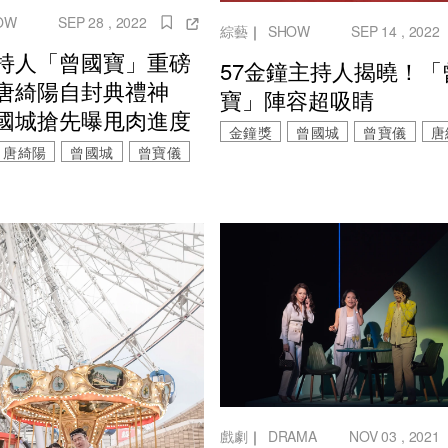
OW
SEP 28 , 2022
綜藝
｜
SHOW
SEP 14 , 2022
持人「曾國寶」重磅
57金鐘主持人揭曉！「
唐綺陽自封典禮神
寶」陣容超吸睛
國城搶先曝甩肉進度
金鐘獎
曾國城
曾寶儀
唐
唐綺陽
曾國城
曾寶儀
戲劇
｜
DRAMA
NOV 03 , 2021