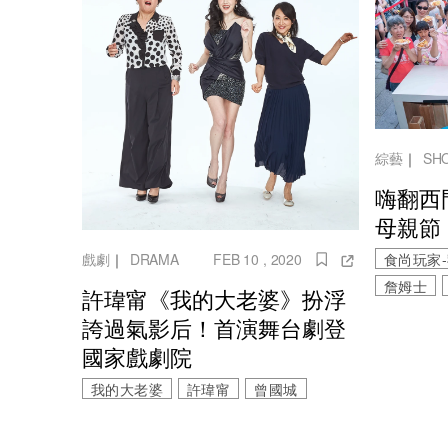
綜藝
｜
SH
嗨翻西
母親節
食尚玩家
戲劇
｜
DRAMA
FEB 10 , 2020
詹姆士
許瑋甯《我的大老婆》扮浮
誇過氣影后！首演舞台劇登
國家戲劇院
我的大老婆
許瑋甯
曾國城