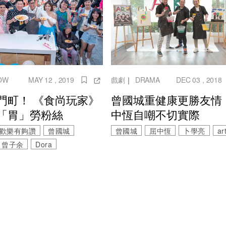
OW
MAY 12 , 2019
戲劇
｜
DRAMA
DEC 03 , 2018
門町！ 《食尚玩家》
曾國城重健康更勝友情
「胃」勞粉絲
中恆自嘲不切實際
-歡樂有夠讚
曾國城
曾國城
屈中恆
卜學亮
ar
曾子余
Dora