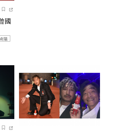
曾國
綺陽