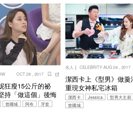
名人
｜
CELEBRITY
AUG 04 , 2017
OW
OCT 28 , 2017
潔西卡上《型男》做
妮狂瘦15公斤的祕
重現女神私宅冰箱
堅持「做這個」後悔
潔西卡
Jessica
型男大主廚
曾國城
阿布
牙套
曾國城