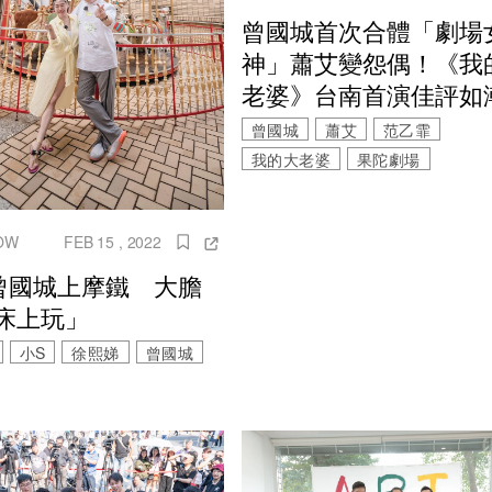
曾國城首次合體「劇場
神」蕭艾變怨偶！《我
老婆》台南首演佳評如
曾國城
蕭艾
范乙霏
我的大老婆
果陀劇場
OW
FEB 15 , 2022
曾國城上摩鐵 大膽
床上玩」
小S
徐熙娣
曾國城