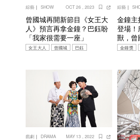
綜藝
｜
SH
綜藝
｜
SHOW
OCT 26 , 2023
金鐘主
曾國城再開新節目《女王大
登場！
人》預言再拿金鐘？巴鈺盼
獸，曾
「我家很需要一座」
金鐘獎
女王大人
曾國城
巴鈺
戲劇
｜
DRAMA
MAY 13 , 2022