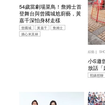
54歲當劇場菜鳥！詹姆士首
登舞台與曾國城尬廚藝，黃
嘉千深怕身材走樣
曾國城
黃嘉千
詹姆士
摘心米其林
綜藝
｜
SH
小S邀
放話「
熙娣想聊