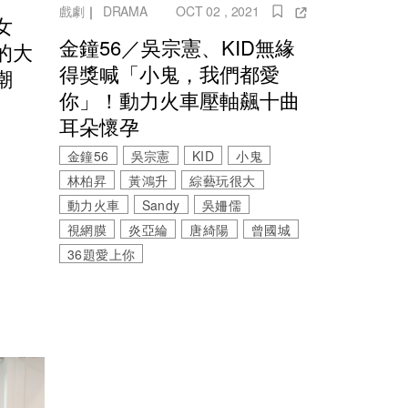
戲劇
｜
DRAMA
OCT 02 , 2021
女
金鐘56／吳宗憲、KID無緣
的大
得獎喊「小鬼，我們都愛
潮
你」！動力火車壓軸飆十曲
耳朵懷孕
金鐘56
吳宗憲
KID
小鬼
林柏昇
黃鴻升
綜藝玩很大
動力火車
Sandy
吳姍儒
視網膜
炎亞綸
唐綺陽
曾國城
36題愛上你