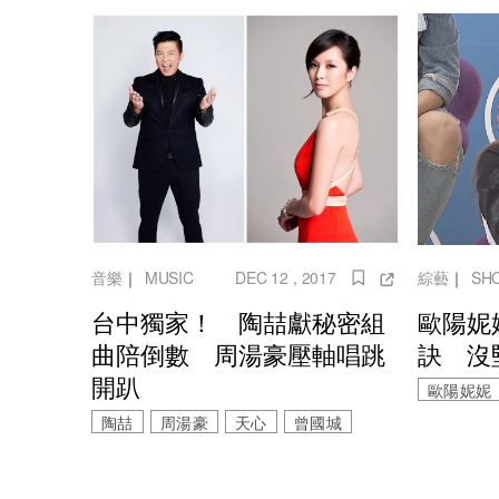
音樂
｜
MUSIC
DEC 12 , 2017
綜藝
｜
SH
台中獨家！ 陶喆獻秘密組
歐陽妮
曲陪倒數 周湯豪壓軸唱跳
訣 沒
開趴
歐陽妮妮
陶喆
周湯豪
天心
曾國城