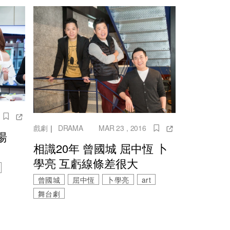
戲劇
｜
DRAMA
MAR 23 , 2016
羹湯
相識20年 曾國城 屈中恆 卜
學亮 互虧線條差很大
曾國城
屈中恆
卜學亮
art
舞台劇