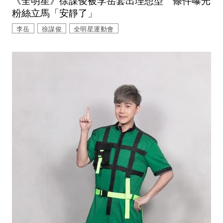
《全明星》徐謀俊被李岳套出理想型 條件曝光
粉絲立馬「安靜了」
李岳
徐謀俊
全明星運動會