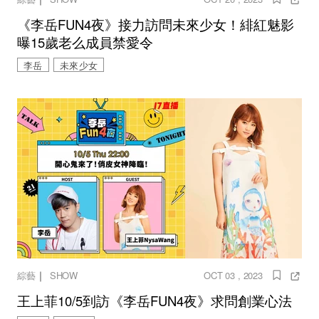
《李岳FUN4夜》接力訪問未來少女！緋紅魅影
曝15歲老么成員禁愛令
李岳
未來少女
｜
綜藝
SHOW
OCT 03 , 2023
王上菲10/5到訪《李岳FUN4夜》求問創業心法