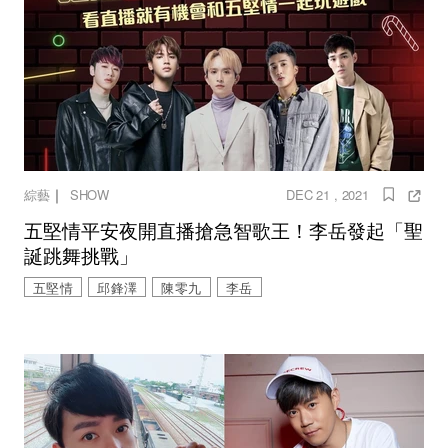
｜
綜藝
SHOW
DEC 21 , 2021
五堅情平安夜開直播搶急智歌王！李岳發起「聖
誕跳舞挑戰」
五堅情
邱鋒澤
陳零九
李岳