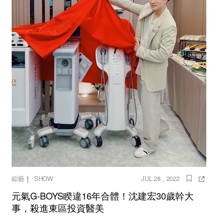
｜
綜藝
SHOW
JUL 28 , 2022
元氣G-BOYS睽違16年合體！沈建宏30歲幹大
事，殺進東區投資醫美