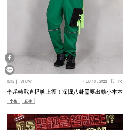
｜
綜藝
SHOW
FEB 16 , 2022
李岳轉戰直播聊上癮！深掘八卦需要出動小本本
李岳
直播