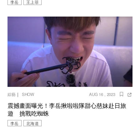
李岳
王上菲
｜
綜藝
SHOW
AUG 16 , 2023
震撼畫面曝光！李岳揪啦啦隊甜心慈妹赴日旅
遊 挑戰吃蜘蛛
李岳
北海道