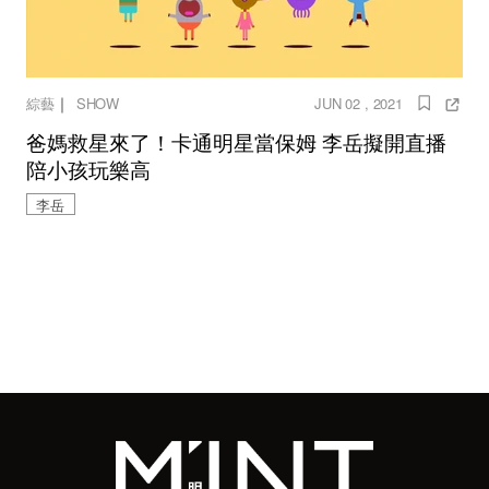
｜
綜藝
SHOW
JUN 02 , 2021
爸媽救星來了！卡通明星當保姆 李岳擬開直播
陪小孩玩樂高
李岳