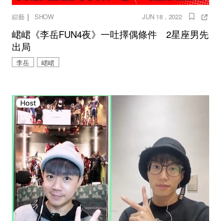
｜
綜藝
SHOW
JUN 18 , 2022
峮峮《李岳FUN4夜》一吐擇偶條件 2星座男先
出局
李岳
峮峮