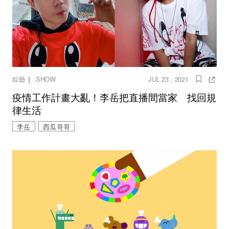
｜
綜藝
SHOW
JUL 23 , 2021
疫情工作計畫大亂！李岳把直播間當家 找回規
律生活
李岳
西瓜哥哥