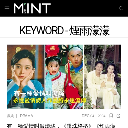
KEYWORD - 煙雨濛濛
｜
戲劇
DRAMA
DEC 04 , 2024
有一種愛情叫做瓊瑤，《還珠格格》《煙雨濛