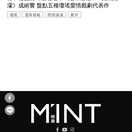
濛》成絕響 盤點五種瓊瑤愛情戲劇代表作
瓊瑤
還珠格格
煙雨濛濛
窗外