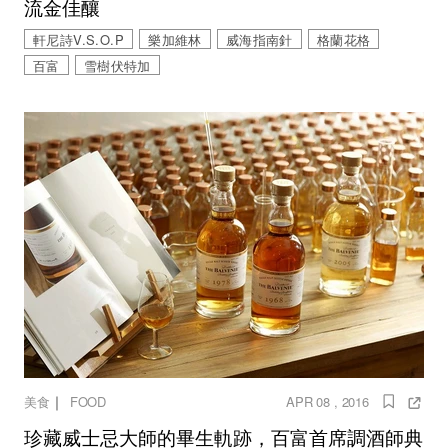
流金佳釀
軒尼詩V.S.O.P
樂加維林
威海指南針
格蘭花格
百富
雪樹伏特加
｜
美食
FOOD
APR 08 , 2016
珍藏威士忌大師的畢生軌跡，百富首席調酒師典