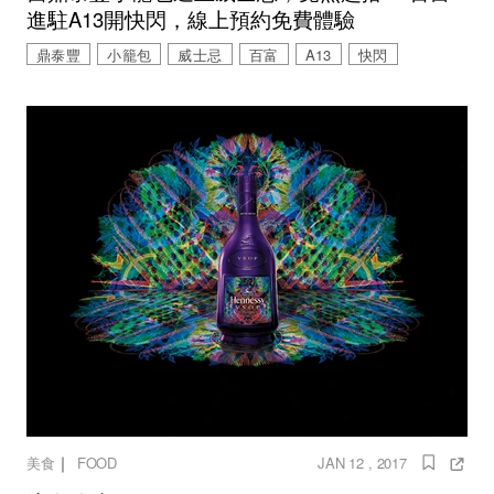
進駐A13開快閃，線上預約免費體驗
鼎泰豐
小籠包
威士忌
百富
A13
快閃
｜
美食
FOOD
JAN 12 , 2017