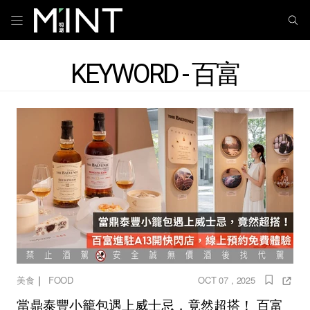
KEYWORD - 百富
｜
美食
FOOD
OCT 07 , 2025
當鼎泰豐小籠包遇上威士忌，竟然超搭！ 百富