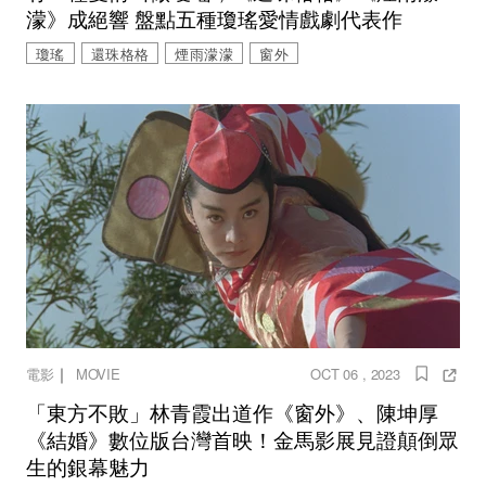
濛》成絕響 盤點五種瓊瑤愛情戲劇代表作
瓊瑤
還珠格格
煙雨濛濛
窗外
｜
電影
MOVIE
OCT 06 , 2023
「東方不敗」林青霞出道作《窗外》、陳坤厚
《結婚》數位版台灣首映！金馬影展見證顛倒眾
生的銀幕魅力