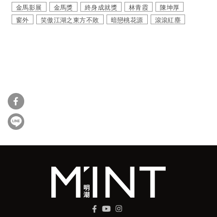
金馬影展
金馬獎
終身成就獎
林青霞
陳坤厚
窗外
笑傲江湖之東方不敗
暗戀桃花源
滾滾紅塵