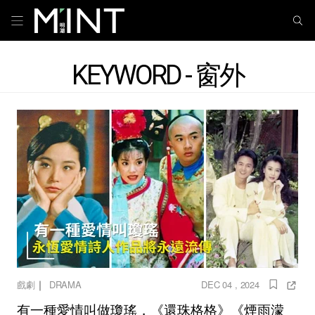
KEYWORD - 窗外
｜
戲劇
DRAMA
DEC 04 , 2024
有一種愛情叫做瓊瑤，《還珠格格》《煙雨濛