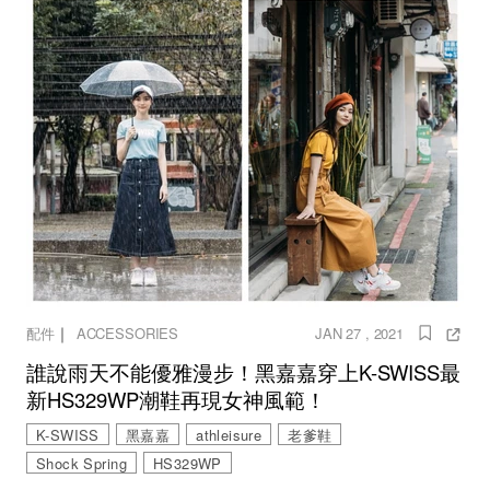
｜
配件
ACCESSORIES
JAN 27 , 2021
誰說雨天不能優雅漫步！黑嘉嘉穿上K-SWISS最
新HS329WP潮鞋再現女神風範！
K-SWISS
黑嘉嘉
athleisure
老爹鞋
Shock Spring
HS329WP