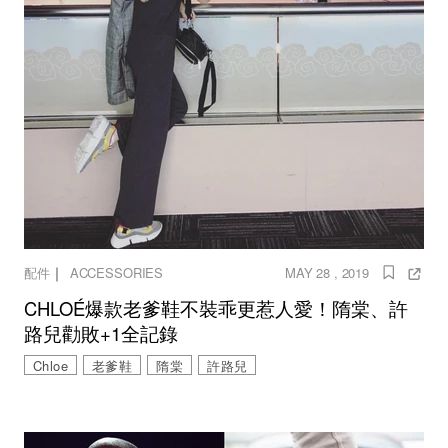
｜
配件
ACCESSORIES
MAY 28 , 2019
CHLOÉ爆款老爹鞋不裝乖更惹人愛！隋棠、許
路兒勸敗+1全記錄
Chloe
老爹鞋
隋棠
許路兒