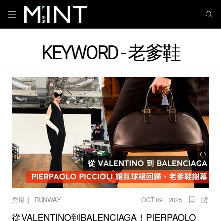
KEYWORD - 老爹鞋
｜
秀場
RUNWAY
OCT 09 , 2025
從VALENTINO到BALENCIAGA！PIERPAOLO