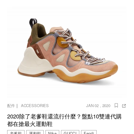
｜
配件
ACCESSORIES
JAN 02 , 2020
2020除了老爹鞋還流行什麼？盤點10雙連代購
都在搶最火運動鞋
老爹鞋
運動鞋
Nike
GUCCI
Fendi