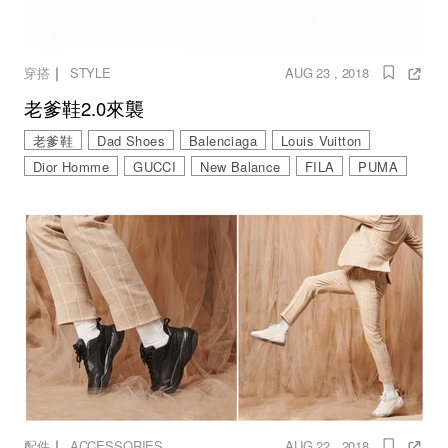
｜
穿搭
STYLE
AUG 23 , 2018
老爹鞋2.0來襲
老爹鞋
Dad Shoes
Balenciaga
Louis Vuitton
Dior Homme
GUCCI
New Balance
FILA
PUMA
｜
配件
ACCESSORIES
AUG 22 , 2018