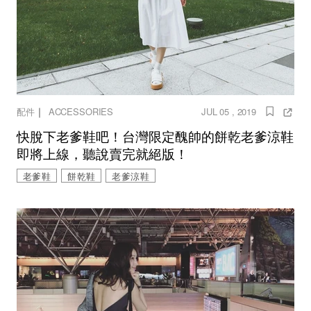
｜
配件
ACCESSORIES
JUL 05 , 2019
快脫下老爹鞋吧！台灣限定醜帥的餅乾老爹涼鞋
即將上線，聽說賣完就絕版！
老爹鞋
餅乾鞋
老爹涼鞋