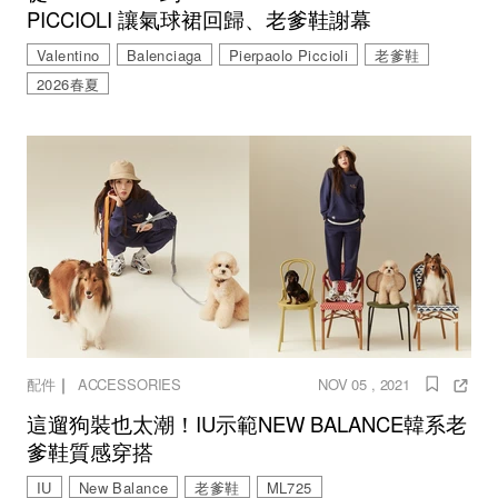
PICCIOLI 讓氣球裙回歸、老爹鞋謝幕
Valentino
Balenciaga
Pierpaolo Piccioli
老爹鞋
2026春夏
｜
配件
ACCESSORIES
NOV 05 , 2021
這遛狗裝也太潮！IU示範NEW BALANCE韓系老
爹鞋質感穿搭
IU
New Balance
老爹鞋
ML725