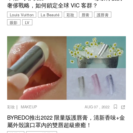
奢侈戰略，如何鎖定全球 VIC 客群？
Louis Vuitton
La Beauté
彩妝
唇膏
護唇膏
眼影
LV
｜
彩妝
MAKEUP
AUG 07 , 2022
BYREDO推出2022 限量版護唇膏，清新香味+金
屬外殼讓口罩內的雙唇超級療癒！