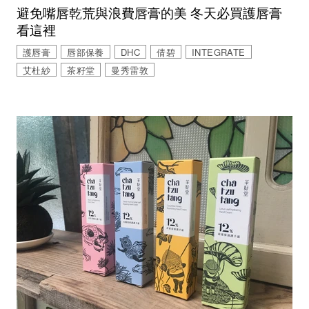
避免嘴唇乾荒與浪費唇膏的美 冬天必買護唇膏
看這裡
護唇膏
唇部保養
DHC
倩碧
INTEGRATE
艾杜紗
茶籽堂
曼秀雷敦