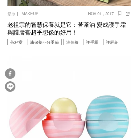
｜
彩妝
MAKEUP
NOV 01 , 2017
老祖宗的智慧保養就是它：苦茶油 變成護手霜
與護唇膏超乎想像的好用！
茶籽堂
油保養不分季節
油保養
護手霜
護唇膏