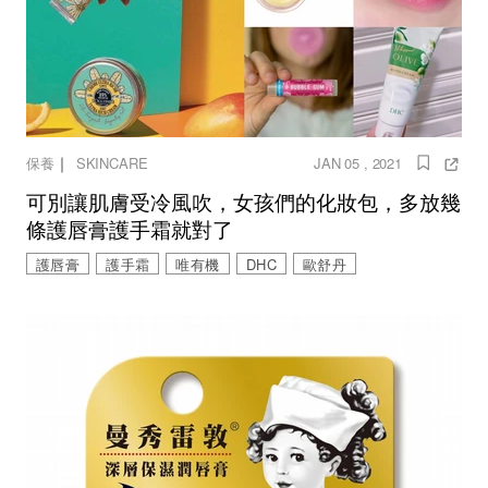
｜
保養
SKINCARE
JAN 05 , 2021
可別讓肌膚受冷風吹，女孩們的化妝包，多放幾
條護唇膏護手霜就對了
護唇膏
護手霜
唯有機
DHC
歐舒丹