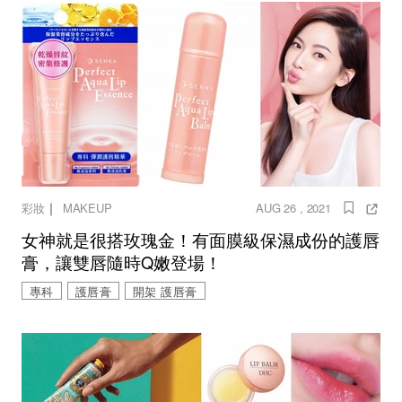
｜
彩妝
MAKEUP
AUG 26 , 2021
女神就是很搭玫瑰金！有面膜級保濕成份的護唇
膏，讓雙唇隨時Q嫩登場！
專科
護唇膏
開架 護唇膏