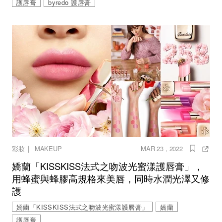
護唇膏
byredo 護唇膏
｜
彩妝
MAKEUP
MAR 23 , 2022
嬌蘭「KISSKISS法式之吻波光蜜漾護唇膏」，
用蜂蜜與蜂膠高規格來美唇，同時水潤光澤又修
護
嬌蘭「KISSKISS法式之吻波光蜜漾護唇膏」
嬌蘭
護唇膏