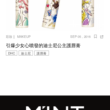
｜
彩妝
MAKEUP
SEP 05 , 2016
引爆少女心噴發的迪士尼公主護唇膏
DHC
迪士尼
護唇膏