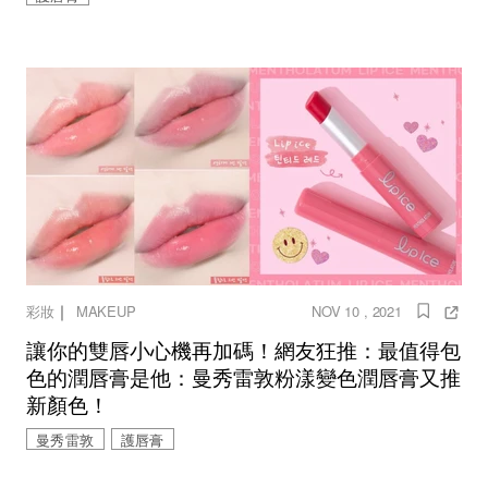
｜
彩妝
MAKEUP
NOV 10 , 2021
讓你的雙唇小心機再加碼！網友狂推：最值得包
色的潤唇膏是他：曼秀雷敦粉漾變色潤唇膏又推
新顏色！
曼秀雷敦
護唇膏