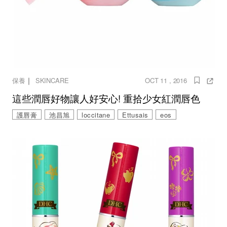
｜
保養
SKINCARE
OCT 11 , 2016
這些潤唇好物讓人好安心! 重拾少女紅潤唇色
護唇膏
池昌旭
loccitane
Ettusais
eos