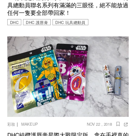
具總動員聯名系列有滿滿的三眼怪，絕不能放過
任何一隻要全部帶回家！
DHC
DHC 護唇膏
DHC 玩具總動員
｜
彩妝
MAKEUP
NOV 22 , 2018
DHC純欖護唇膏星際大戰限定版，拿在手裡真的