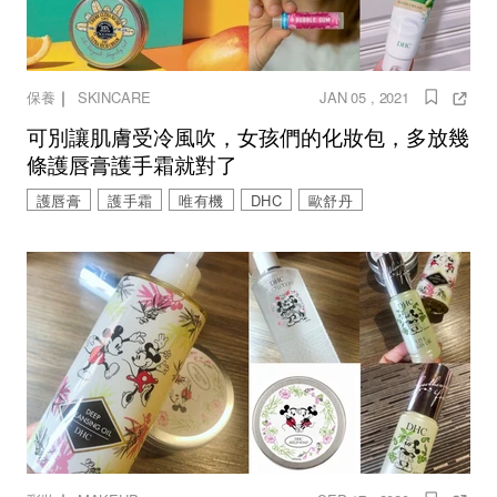
｜
保養
SKINCARE
JAN 05 , 2021
可別讓肌膚受冷風吹，女孩們的化妝包，多放幾
條護唇膏護手霜就對了
護唇膏
護手霜
唯有機
DHC
歐舒丹