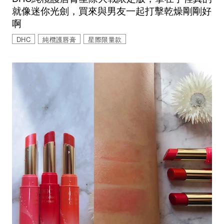
就像迷你光劍，買來與男友一起打擊乾燥剛剛好
啊
DHC
純欖護唇膏
星際限量款