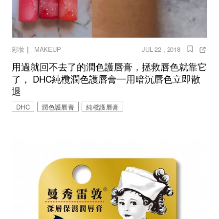
｜
彩妝
MAKEUP
JUL 22 , 2018
用過就回不去了的潤色護唇膏，拯救唇色就靠它
了， DHC純欖潤色護唇膏一用暗沉唇色立即散
退
DHC
潤色護唇膏
純欖護唇膏