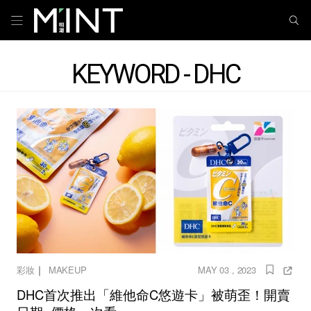
KEYWORD - DHC
｜
彩妝
MAKEUP
MAY 03 , 2023
DHC首次推出「維他命C悠遊卡」被萌歪！開賣