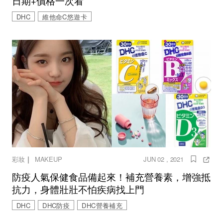
日期+價格一次看
DHC
維他命C悠遊卡
｜
彩妝
MAKEUP
JUN 02 , 2021
防疫人氣保健食品備起來！補充營養素，增強抵
抗力，身體壯壯不怕疾病找上門
DHC
DHC防疫
DHC營養補充