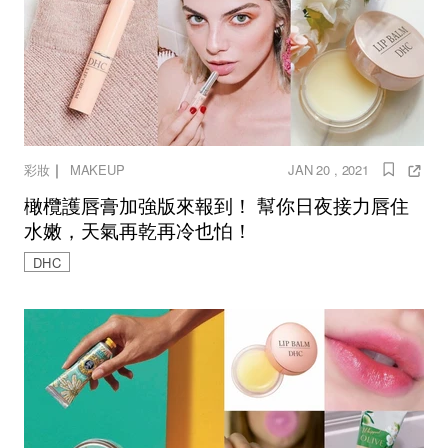
｜
彩妝
MAKEUP
JAN 20 , 2021
橄欖護唇膏加強版來報到！ 幫你日夜接力唇住
水嫩，天氣再乾再冷也怕！
DHC