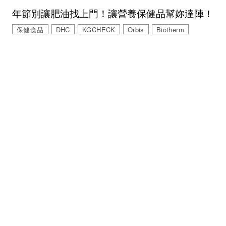
年節別讓肥油找上門！讓營養保健品幫妳達陣！
保健食品
DHC
KGCHECK
Orbis
Biotherm
© 2026 MINGWEEKLY ALL RIGHTS RESERVED.
明周國際岀版有限公司版權所有
訂閱明潮M’INT電子報