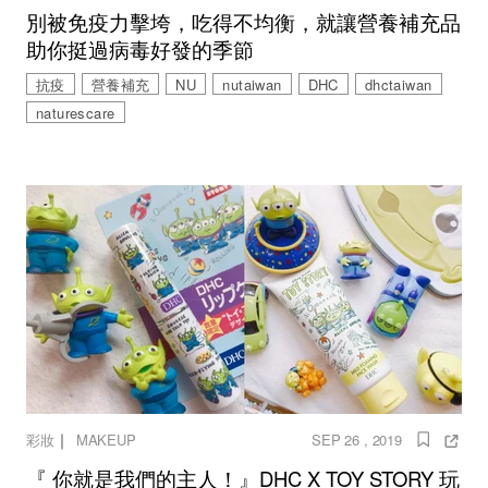
別被免疫力擊垮，吃得不均衡，就讓營養補充品
助你挺過病毒好發的季節
抗疫
營養補充
NU
nutaiwan
DHC
dhctaiwan
naturescare
｜
彩妝
MAKEUP
SEP 26 , 2019
『 你就是我們的主人！』DHC X TOY STORY 玩