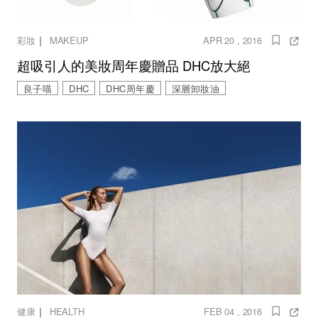
｜
彩妝
MAKEUP
APR 20 , 2016
超吸引人的美妝周年慶贈品 DHC放大絕
良子喵
DHC
DHC周年慶
深層卸妝油
｜
健康
HEALTH
FEB 04 , 2016