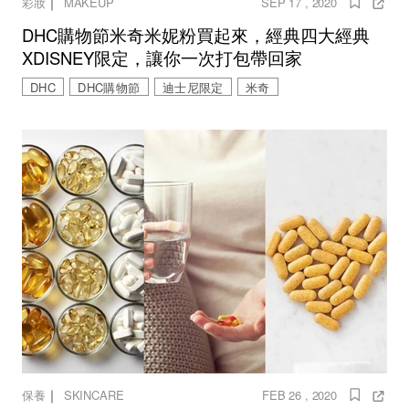
｜
彩妝
MAKEUP
SEP 17 , 2020
DHC購物節米奇米妮粉買起來，經典四大經典
XDISNEY限定，讓你一次打包帶回家
DHC
DHC購物節
迪士尼限定
米奇
｜
保養
SKINCARE
FEB 26 , 2020