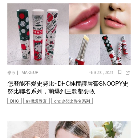
｜
彩妝
MAKEUP
FEB 23 , 2021
怎麼能不愛史努比~DHC純欖護唇膏SNOOPY史
努比聯名系列，萌爆到三款都要收
DHC
純欖護唇膏
dhc史努比聯名系列