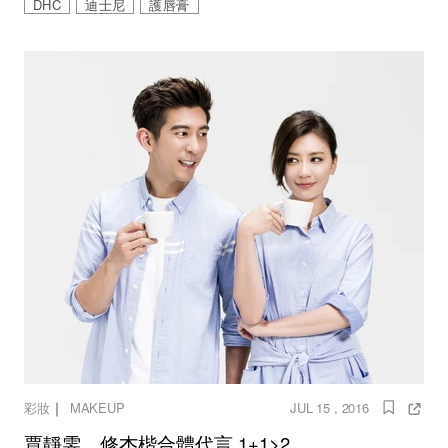
DHC
迪士尼
護唇膏
｜
彩妝
MAKEUP
JUL 15 , 2016
賈靜雯、修杰楷合體代言 1+1>2