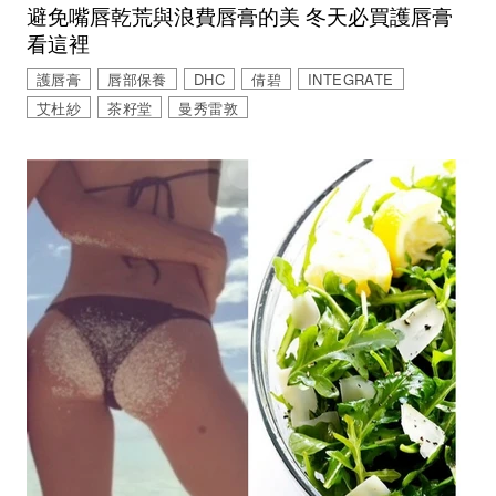
避免嘴唇乾荒與浪費唇膏的美 冬天必買護唇膏
看這裡
護唇膏
唇部保養
DHC
倩碧
INTEGRATE
艾杜紗
茶籽堂
曼秀雷敦