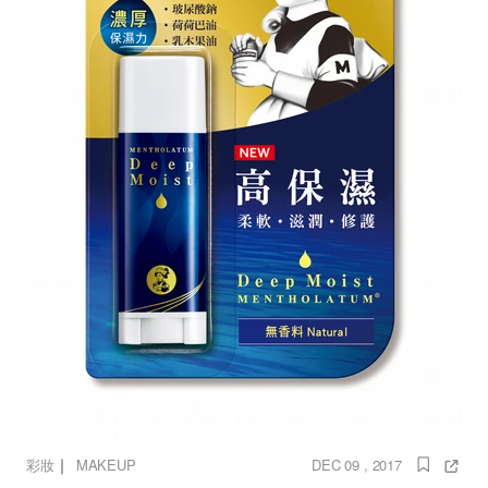
｜
彩妝
MAKEUP
DEC 09 , 2017