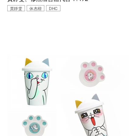
賈靜雯
休杰楷
DHC