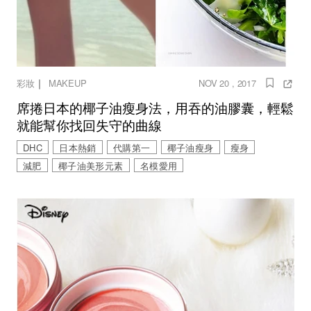
｜
彩妝
MAKEUP
NOV 20 , 2017
席捲日本的椰子油瘦身法，用吞的油膠囊，輕鬆
就能幫你找回失守的曲線
DHC
日本熱銷
代購第一
椰子油瘦身
瘦身
減肥
椰子油美形元素
名模愛用