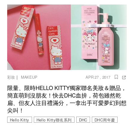
｜
彩妝
MAKEUP
APR 27 , 2017
限量、限時HELLO KITTY獨家聯名美妝＆贈品，
簡直萌到沒朋友！快去DHC血拚，荷包雖然乾
扁、但友人注目禮滿分，一拿出手可愛夢幻到想
尖叫！
Hello Kitty
Hello Kitty聯名系列
DHC
DHC周年慶