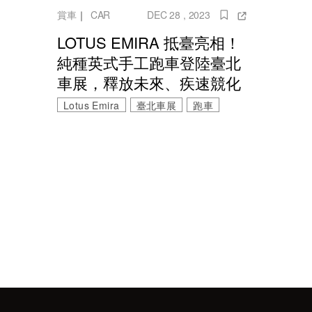
賞車
｜
CAR
DEC 28 , 2023
LOTUS EMIRA 抵臺亮相！
純種英式手工跑車登陸臺北
車展，釋放未來、疾速競化
Lotus Emira
臺北車展
跑車