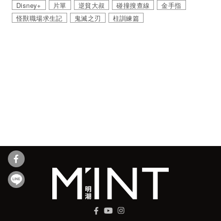
Disney+
片單
逆貧大叔
碰撞搜查線
金手指
怪獸職場求生記
鬼滅之刃
柱訓練篇