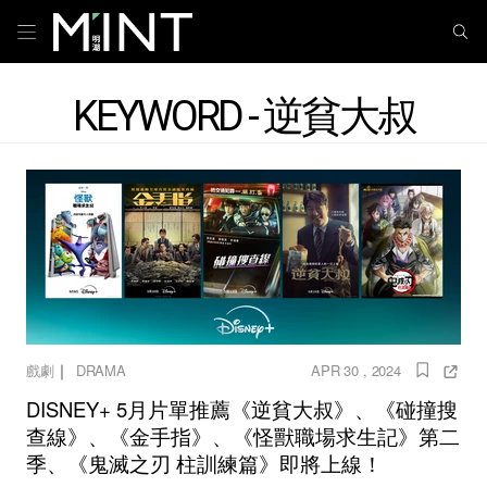
KEYWORD - 逆貧大叔
｜
戲劇
DRAMA
APR 30 , 2024
DISNEY+ 5月片單推薦《逆貧大叔》、《碰撞搜
查線》、《金手指》、《怪獸職場求生記》第二
季、《鬼滅之刃 柱訓練篇》即將上線！