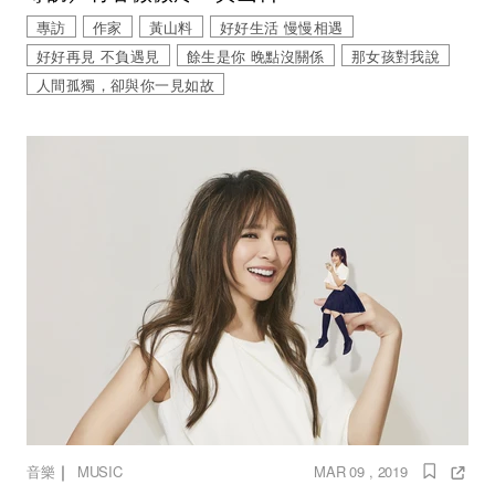
專訪
作家
黃山料
好好生活 慢慢相遇
好好再見 不負遇見
餘生是你 晚點沒關係
那女孩對我說
人間孤獨，卻與你一見如故
｜
音樂
MUSIC
MAR 09 , 2019