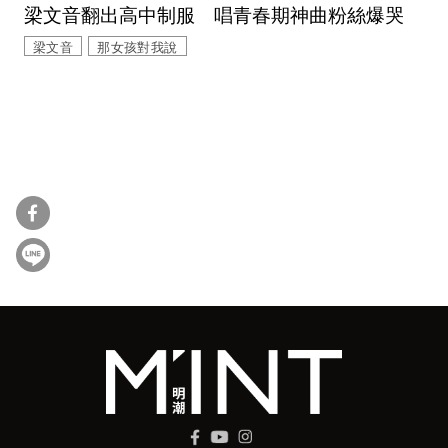
梁文音翻出高中制服 唱青春期神曲粉絲爆哭
梁文音
那女孩對我說