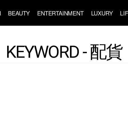
N
BEAUTY
ENTERTAINMENT
LUXURY
LI
KEYWORD - 配貨