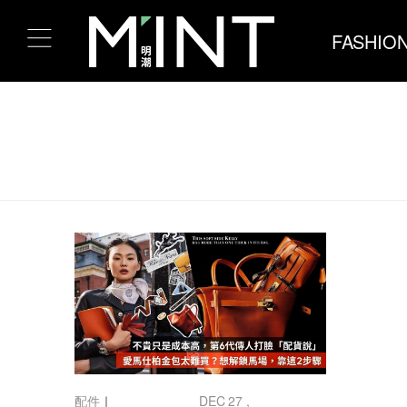
FASHIO
配件
｜
DEC 27 ,