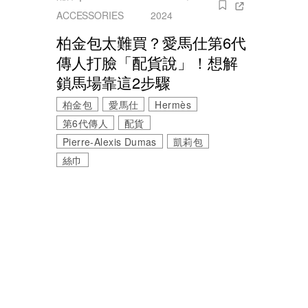
ACCESSORIES
2024
柏金包太難買？愛馬仕第6代
傳人打臉「配貨說」！想解
鎖馬場靠這2步驟
柏金包
愛馬仕
Hermès
第6代傳人
配貨
Pierre-Alexis Dumas
凱莉包
絲巾