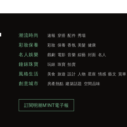
潮流時尚
速報
穿搭
配件
秀場
彩妝保養
彩妝
保養
香氛
美髮
健康
名人娛樂
戲劇
電影
音樂
綜藝
封面
名人
鐘錶珠寶
玩錶
珠寶
拍賣
風格生活
美食
旅遊
設計
人物
星座
情感
藝文
賞車
創意城市
房產熱點
建築話題
空間品味
訂閱明潮M’INT電子報