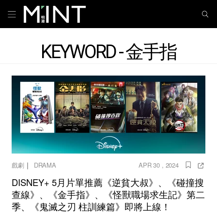
KEYWORD - 金手指
｜
戲劇
DRAMA
APR 30 , 2024
DISNEY+ 5月片單推薦《逆貧大叔》、《碰撞搜
查線》、《金手指》、《怪獸職場求生記》第二
季、《鬼滅之刃 柱訓練篇》即將上線！