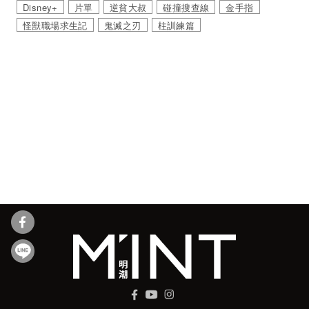
Disney+
片單
逆貧大叔
碰撞搜查線
金手指
怪獸職場求生記
鬼滅之刃
柱訓練篇