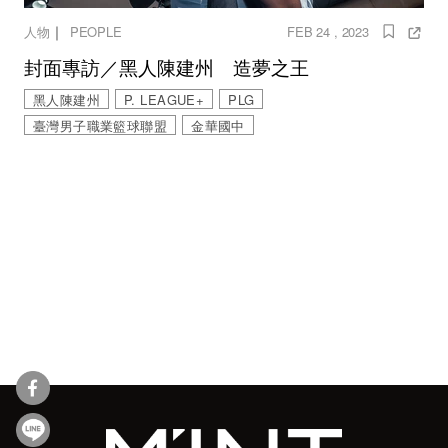
｜
人物
PEOPLE
FEB 24 , 2023
封面專訪／黑人陳建州 造夢之王
黑人陳建州
P. LEAGUE+
PLG
臺灣男子職業籃球聯盟
金華國中