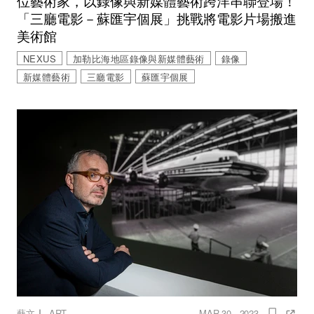
位藝術家，以錄像與新媒體藝術跨洋串聯登場！
「三廳電影－蘇匯宇個展」挑戰將電影片場搬進
美術館
NEXUS
加勒比海地區錄像與新媒體藝術
錄像
新媒體藝術
三廳電影
蘇匯宇個展
｜
藝文
ART
MAR 30 , 2023