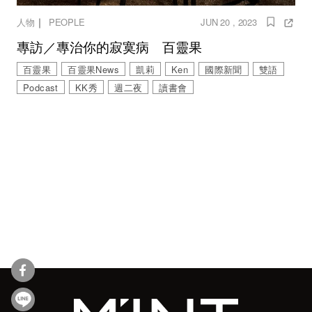
｜
人物
PEOPLE
JUN 20 , 2023
專訪／專治你的寂寞病 百靈果
百靈果
百靈果News
凱莉
Ken
國際新聞
雙語
Podcast
KK秀
週二夜
讀書會