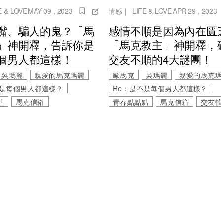
E & LOVE
MAY 09 , 2023
情感
｜
LIFE & LOVE
APR 29 , 2023
嘴、騙人的鬼？「馬
感情不順是因為內在匱
」神開釋，告訴你是
「馬克教主」神開釋，
個男人都這樣！
交友不順的4大謎團！
吳瑪麗
親愛的馬克瑪麗
歐馬克
吳瑪麗
親愛的馬克
不是每個男人都這樣？
Re：是不是每個男人都這樣？
點
馬克信箱
青春點點點
馬克信箱
交友