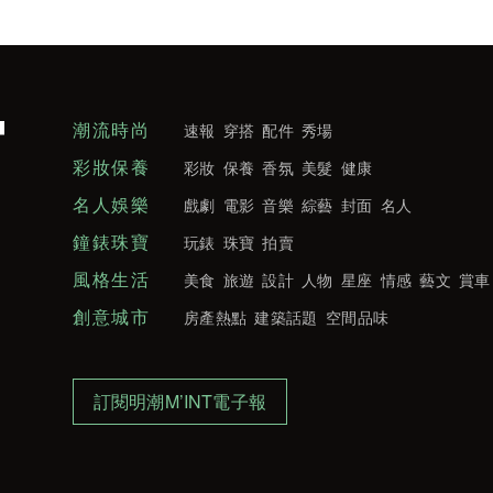
潮流時尚
速報
穿搭
配件
秀場
彩妝保養
彩妝
保養
香氛
美髮
健康
名人娛樂
戲劇
電影
音樂
綜藝
封面
名人
鐘錶珠寶
玩錶
珠寶
拍賣
風格生活
美食
旅遊
設計
人物
星座
情感
藝文
賞車
創意城市
房產熱點
建築話題
空間品味
訂閱明潮M’INT電子報