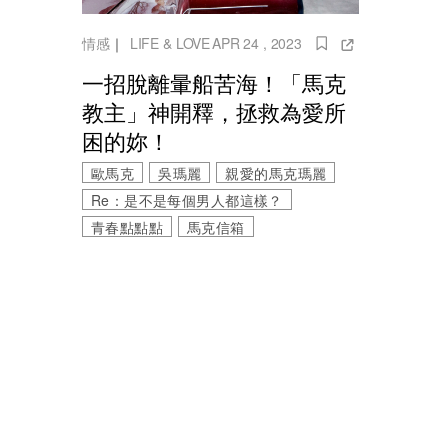
情感
｜
LIFE & LOVE
APR 24 , 2023
一招脫離暈船苦海！「馬克
教主」神開釋，拯救為愛所
困的妳！
歐馬克
吳瑪麗
親愛的馬克瑪麗
Re：是不是每個男人都這樣？
青春點點點
馬克信箱