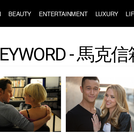
N
BEAUTY
ENTERTAINMENT
LUXURY
LI
KEYWORD - 馬克信