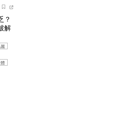
乏？
破解
瑪麗
軟體