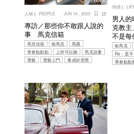
情感
｜
LIF
人物
｜
PEOPLE
JUN 16 , 2023
男人的
專訪／那些你不敢跟人說的
克教主
事 馬克信箱
不是每
馬克信箱
歐馬克
瑪麗
歐馬克
青春點點點
上班可以聽
馬克說書
Re：是
聲藝
聲藝上門
養成好習慣
青春點點