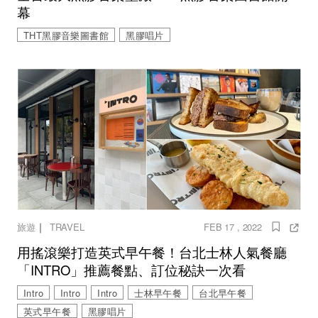
幕
THT黑膠音樂圖書館
黑膠唱片
｜
旅遊
TRAVEL
FEB 17 , 2022
用搖滾樂打造英式早午餐！台北士林人氣餐廳
「INTRO」推薦餐點、訂位秘訣一次看
Intro
Intro
Intro
士林早午餐
台北早午餐
英式早午餐
黑膠唱片