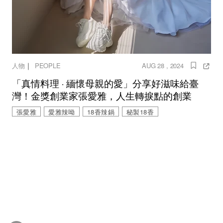
｜
人物
PEOPLE
AUG 28 , 2024
「真情料理 ‧ 緬懷母親的愛」分享好滋味給臺
灣！金獎創業家張愛雅，人生轉捩點的創業
張愛雅
愛雅辣呦
18香辣鍋
秘製18香