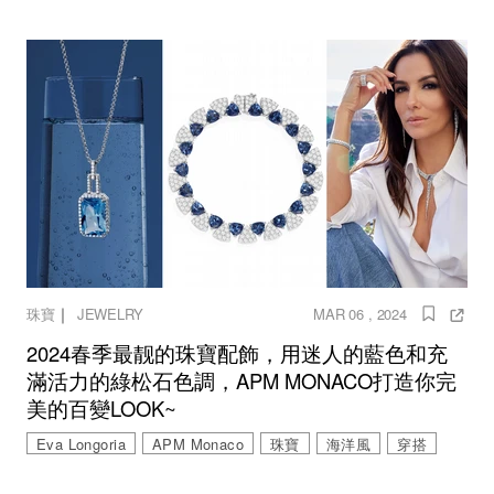
｜
珠寶
JEWELRY
MAR 06 , 2024
2024春季最靓的珠寶配飾，用迷人的藍色和充
滿活力的綠松石色調，APM MONACO打造你完
美的百變LOOK~
Eva Longoria
APM Monaco
珠寶
海洋風
穿搭