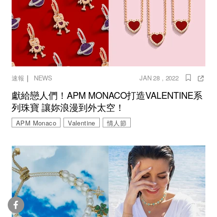
｜
速報
NEWS
JAN 28 , 2022
獻給戀人們！APM MONACO打造VALENTINE系
列珠寶 讓妳浪漫到外太空！
APM Monaco
Valentine
情人節