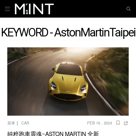
KEYWORD - AstonMartinTaipei
｜
賞車
CAR
FEB 16 , 2024
純粹跑車靈魂~ASTON MARTIN 全新