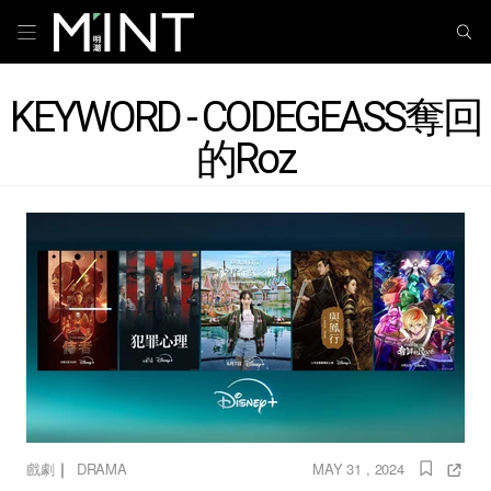
KEYWORD - CODEGEASS奪回
的Roz
｜
戲劇
DRAMA
MAY 31 , 2024