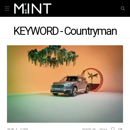
KEYWORD - Countryman
｜
賞車
CAR
MAR 25 , 2024