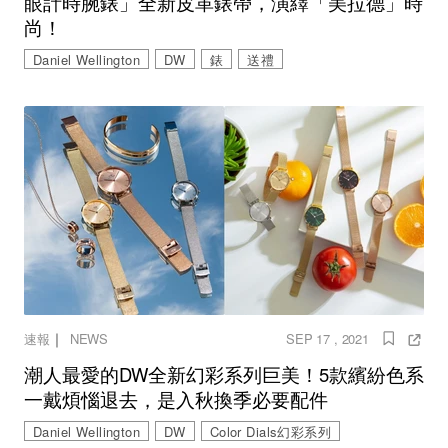
眼計時腕錶」全新皮革錶帶，演繹「美拉德」時
尚！
Daniel Wellington
DW
錶
送禮
｜
速報
NEWS
SEP 17 , 2021
潮人最愛的DW全新幻彩系列巨美！5款繽紛色系
一戴煩惱退去，是入秋換季必要配件
Daniel Wellington
DW
Color Dials幻彩系列