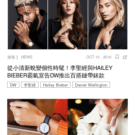
｜
速報
NEWS
OCT 10 , 2019
從小清新蛻變個性時髦！李聖經與HAILEY
BIEBER霸氣宣告DW推出百搭鏈帶錶款
DW
李聖經
Hailey Bieber
Daniel Wellington