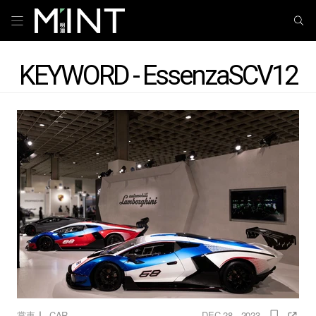
KEYWORD - EssenzaSCV12
｜
賞車
CAR
DEC 28 , 2023