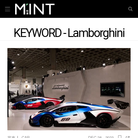
KEYWORD - Lamborghini
｜
賞車
CAR
DEC 28 , 2023